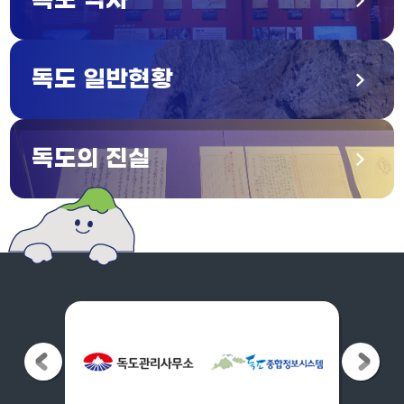
독도 역사
독도 일반현황
독도의 진실
이
다
전
음
으
으