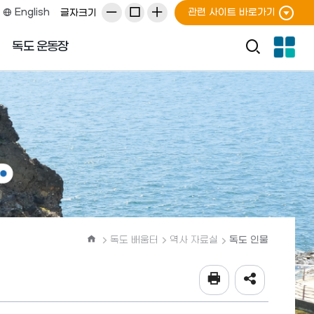
관련 사이트 바로가기
English
글자크기
전
통
독도 운동장
체
합
메
검
뉴
색
열
기
홈
독도 배움터
역사 자료실
독도 인물