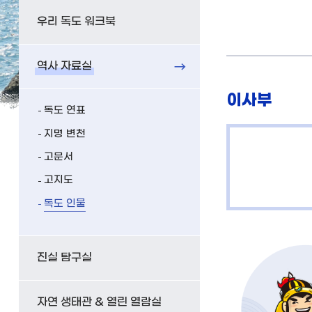
우리 독도 워크북
역사 자료실
이사부
독도 연표
지명 변천
고문서
고지도
독도 인물
진실 탐구실
자연 생태관 & 열린 열람실