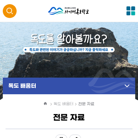
전
통
체
메
합
뉴
검
색
열
독도 배움터
기
홈
독도 배움터
전문 자료
전문 자료