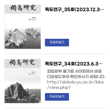
독도연구_35호(2023.12.30)_영남대독도연구소
자세히보기
독도연구_34호(2023.6.30)_영남대독도연구소
파일첨부 불가로 사이트에서 바로
다운로드하여 확인하시기 바랍니다.
http://dokdo.yu.ac.kr/bbs
/view.php?
no=66&board=b01&re_vars
자세히보기
=Ym9hcmQ9YjAxJnNvcnRf
ZmllbGQ9JmFzYz0mbWF4
X2xpc3Q9MTAmcGFnZT0