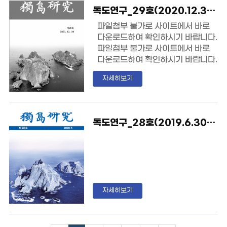
독도연구_29호(2020.12.30)_영남대독도연구소
파일첨부 불가로 사이트에서 바로
다운로드하여 확인하시기 바랍니다.
파일첨부 불가로 사이트에서 바로
다운로드하여 확인하시기 바랍니다.
http://dokdo.yu.ac.kr/bbs
자세히보기
/view.php?
no=54&board=b01&re_var
s=Ym9hcmQ9YjAxJnNvcn
RfZmllbGQ9JmFzYz0mbW
독도연구_28호(2019.6.30)_영남대독도연구소
F4X2xpc3Q9MTAmcGFnZ
T0xJm1vdmVfcGFnZT0mc
19wYWdlPTEmc2VhcmNo
X2ZpZWxkWzFdPXRpdGxl
JnNlYXJjaF9saXN0PSY=
자세히보기