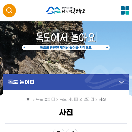
전
통
체
메
합
뉴
검
색
열
독도 놀이터
기
홈
독도 놀이터
독도 시네마 & 갤러리
사진
사진