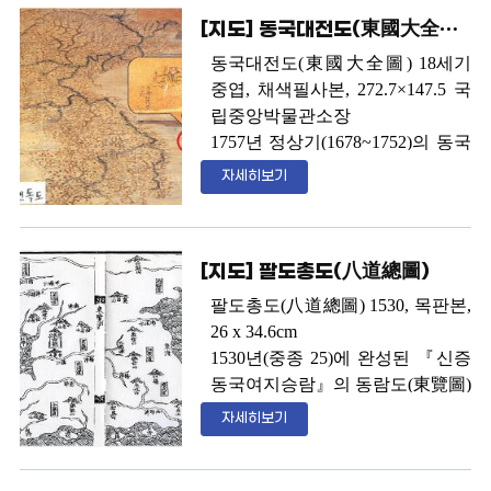
포함되어 있던 것이다
.
선으로 표
[지도] 동국대전도(東國大全圖)
시한 일본영토의 경계에서 독도를
확연히 배제하고 있어
,
제
2
차 세계
동국대전도
(
東國大全圖
) 18
세기
대전의 승전국인 연합국에서도 독
중엽
,
채색필사본
, 272.7×147.5
국
도를 우리의 영토로 인정하였음을
립중앙박물관소장
알 수 있는 지도이다
.
자료제공
:
1757
년 정상기
(1678~1752)
의 동국
정병준
(
이화여대 사학과 교수
)
대전도를 모사한 지도
.
안용복 사
자세히보기
건을 통해 촉발된 울릉도에 대한
지리적 인식 반영되어
,
독도는 울
릉도의 동쪽에 우산도로 정확하게
[지도] 팔도총도(八道總圖)
표현되어 있다
. 16~17
세기의 지도
에는 울릉도와 독도의 위치가 바
팔도총도
(
八道總圖
) 1530,
목판본
,
뀌어 표현되었으나
,
이 지도처럼
26 x 34.6cm
18
세기에 만들어진 지도에는 울릉
1530
년
(
중종
25)
에 완성된
『
신증
도와 독도가 제 위치에 표현되었
동국여지승람
』
의 동람도
(
東覽圖
)
다
.
에 수록된 팔도총도이다
.
전체의
자세히보기
모양이 동서로는 부풀려져 있고
남북으로는 압축되어 있는 모습이
다
.
독도는 강원도의 동쪽 바다 가