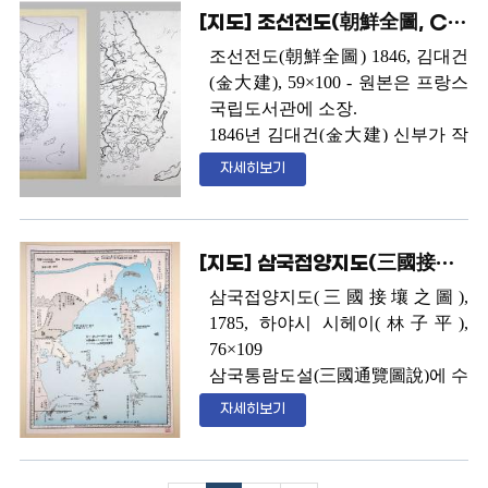
[지도] 조선전도(朝鮮全圖, Carte de la Corёe)
운데에 우산도
(
于山島
)
로 표기되
어 있다
.
현존하는 인쇄본 단독 지
조선전도
(
朝鮮全圖
) 1846,
김대건
도 중에 독도
(
우산도
)
가 등장하는
(
金大建
), 59×100 -
원본은 프랑스
최초의 지도이다
.
국립도서관에 소장
.
1846
년 김대건
(
金大建
)
신부가 작
성한 조선전도
(Carte de la Cor
ё
e)
는
자세히보기
김정호의
“
대동여지도
”
보다
15
년
앞서 근대적 작도법에 의해 작성
된 지도로 울릉도와 독도를 우리
[지도] 삼국접양지도(三國接壤之圖)
영토로 표기
. 1978
년 사본이 국내
에 입수되어 현재 국회도서관
,
독
삼국접양지도
(
三國接壤之圖
),
도박물관 등에 소장되어 있다
.
이
1785,
하야시 시헤이
(
林子平
),
지도에는 독도가 울릉도 바깥쪽에
76×109
정확히 그려졌고
,
지명이 비록 프
삼국통람도설
(
三國通覽圖說
)
에 수
랑스어로 표기되었으나
,
우리의
록된 부도
(
附圖
) 5
장 중 하나이다
.
자세히보기
고유명칭을 순수한 우리말의 발음
여기서
3
국이란 조선
,
류큐
(
琉球
그대로 옮겼기 때문에
,
울릉도는
오키나와 열도
),
하이국
(
蝦夷國
,
아
′
Oulangto
′
로
,
독도 는
′
Ousan
′
즉
,
우
이누족의 북해도 이북 지역
)
을 말