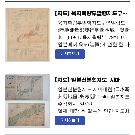
[지도] 육지측량부발행지도구역일람도(陸地測量部發行地圖區域一覽圖 其一)
육지측량부발행지도구역일람도
(
陸地測量部發行地圖區域一覽圖
其一
) 1941,
육지측량부
, 79×110
일본에서 육도
(
陸圖
)
에 관한 한 가
장 높은 정확성과 공신력을 인정
자세히보기
받던 참모본부 직속 육지측량부에
서 발행한 지도
.
당시 일제의 점령
지역을 각 원구역별로 정확히 표
[지도] 일본신분현지도-시마네현(日本新分縣地圖-島根縣)
시
.
죽도
(
竹島
-
독도
)
는 울릉도와
함께 원래 대한 제국의 영토였던
일본신분현지도
-
시마네현
(
日本新
곳을 일본이 점령한 것으로 표시
分縣地圖
-
島根縣
) 1946,
일본지도
되어 있다
.
일본에서 가장 권위가
주식회사
, 54×38
있다고 하는 육지측량부에서 발행
일제 패망 후 일본의 민간 지도회
한 지도 복제본으로
,
조선
,
일본
,
사가 발행한 시마네현 지도
.
어디
자세히보기
북해도
,
대만 등으로 나누어 구획
에도 독도가 표기되어 있지 않다
.
하고
,
조선부분에 울릉도와 죽도
일제 패망과 함께 독도를 시마네