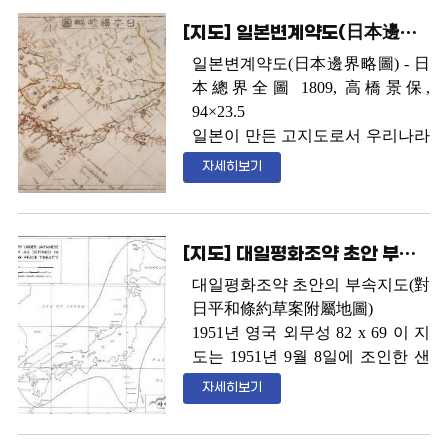
다
.
일본과 한국의 행정관할 구역
으로 확인되었다
.
[지도] 일본변계약도(日本邊界略圖)
을 구분한 지도로서
,
울릉도와
TAKE (
독도
)
는 일본에서 분리되
일본변계약도
(
日本邊界略圖
) -
日
어 한국에 포함되어 있다
.
이는 당
本總界全圖
1809,
高橋景保
,
시 연합국 최고사령부에서도 독도
94×23.5
를 우리 영토로 인정하고 있음을
일본이 만든 고지도로서 우리나라
보여주는 예이다
.
와 일본 사이 바다를 조선해
(
朝鮮
자세히보기
海
)
로 적고 있다
.
[지도] 대일평화조약 초안 부속지도(對日平和條約 草案 附屬地圖)
대일평화조약 초안의 부속지도
(
對
日平和條約草案附屬地圖
)
1951
년 영국 외무성
82 x 69
이 지
도는
1951
년
9
월
8
일에 조인한 샌
프란시스코조약 준비 과정에서 영
자세히보기
국정부가 독자적으로 준비해 미국
정부에 통보한 평화조약 초안에