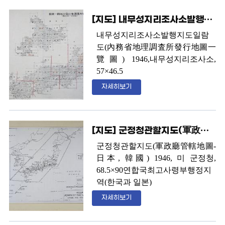
(
竹島
-
독도
)
를 표기하여
,
우리 영
현에서 제외함으로써
,
일본 스스
토로 인정
.
[지도] 내무성지리조사소발행지도일람도(內務省地理調査所發行地圖一覽圖)
로 독도가 한국의 고유 영토였음
을 인정하였다
.
광복 후 발행된 시
내무성지리조사소발행지도일람
일본의 육지측량부는 다른 국가의
마네현 지도에서 좌도 오키
(
隱岐
)
도
(
內務省地理調査所發行地圖一
침략을 위해 외방도
(
外邦圖
,
군사
부분에 독도에 대한 표기가 없어
,
覽圖
) 1946,
내무성지리조사소
,
지도
)
를 만들었는데
,
외방도의 기
독도를 한국 영토로 인정
.
부산과
57×46.5
본 지도로 사용되는 것이 지도구
대마도 사이는 조선해협
,
대마도
일제 패망 후
1
년 뒤 일본 내무성
자세히보기
역일람도이다
.
이 지도는
1941
년
와 시모노세키
(
下關
)
사이는 대마
이 발행한 일본전국도로서
,
일본
발행본으로 지도구역일람도에서
해협으로 표기
정부 스스로 독도를 일본의 영토
조선의 영해안에 울릉도와 죽도
에서 제외했다
.
독도가 한국의 고
(
독도
)
를 그려넣고 있다
. 1936
년 발
[지도] 군정청관할지도(軍政廳管轄地圖)
유 영토로서
,
반환되어야 할 땅으
행본은
2013
년 국가기록원에서 입
로 알고 있었음을 증명해 준다
.
군정청관할지도
(
軍政廳管轄地圖
-
수하여
3
개월의 복원 기간을 거쳐
日本
,
韓國
) 1946,
미 군정청
,
독립기념관에 전시하고 있다
.
그
68.5×90
연합국최고사령부행정지
동안 국내에 소개된 것은
1936
년
역
(
한국과 일본
)
발행본만 독도표기가 있는 것으로
연합국최고사령부에서 제
2
차 세
자세히보기
알려졌으나
,
재단에서 소유한 이
계대전 후 일본이 영토를 규정한
지도를 통해
1941
년 발행본도 동
SCAPIN
제
677
호에 첨부된 지도이
일하게 독도가 기재되어 있는 것