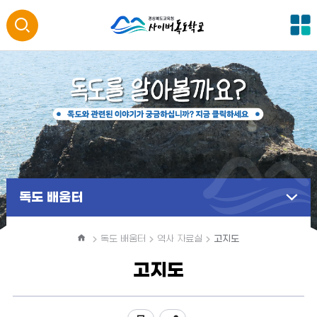
전
통
체
메
합
뉴
검
색
열
독도 배움터
기
홈
독도 배움터
역사 자료실
고지도
고지도