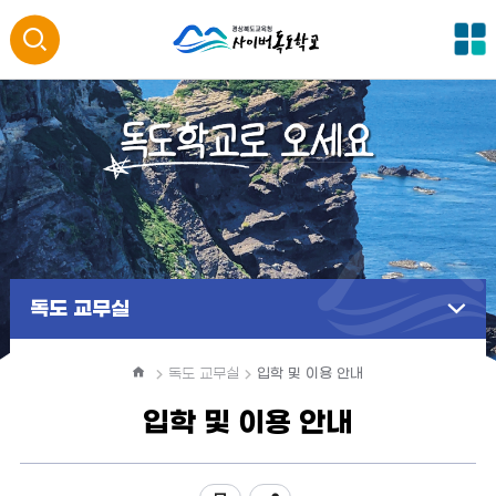
전
통
체
메
합
뉴
검
색
열
독도 교무실
기
홈
독도 교무실
입학 및 이용 안내
입학 및 이용 안내