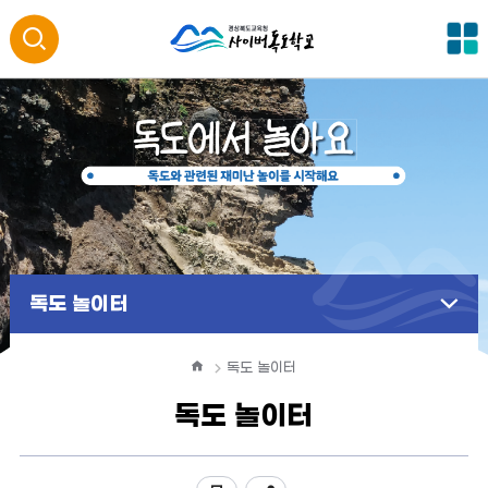
전
통
체
메
합
뉴
검
색
열
독도 놀이터
기
홈
독도 놀이터
독도 놀이터