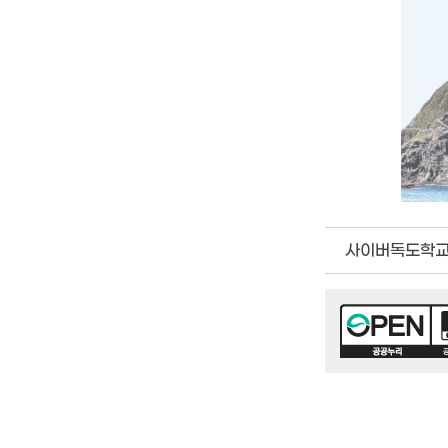
수
있
습
니
다.
사이버독도학교