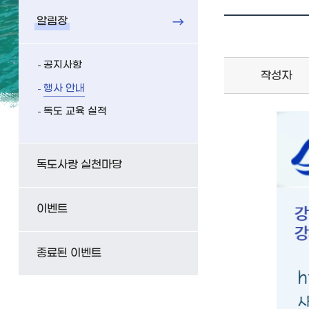
알림장
제
목,
이
공지사항
미
작성자
행사 안내
지,
이
독도 교육 실적
미
지
설
독도사랑 실천마당
명,
내
이벤트
용
을
작
종료된 이벤트
성
하
실