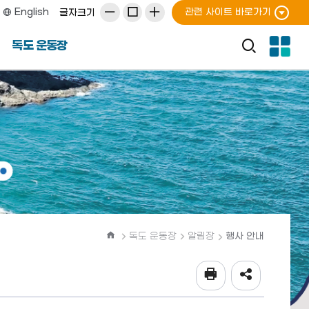
관련 사이트 바로가기
English
글자크기
전
통
독도 운동장
체
합
메
검
뉴
색
열
기
홈
독도 운동장
알림장
행사 안내